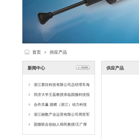
首页
供应产品
>
新闻中心
供应产品
浙江赛目科技有限公司总经理车海
翔等一行来我司参观交流
同济大学王磊教授亲临固微科技指
导工作
合作共赢 德燃（浙江）动力科技
有限公司项目部部长詹剑等一行参
浙江丽数产业运营有限公司周世军
观固微科技
一行来我司考察
固微联合创始人韩民教授/王广厚
院士团队在原子团簇制备量子传感