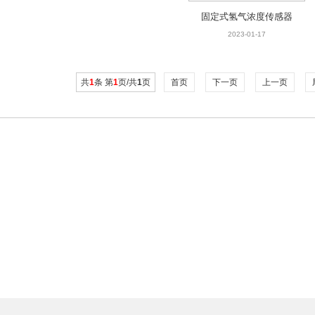
固定式氢气浓度传感器
2023-01-17
共
1
条 第
1
页/共
1
页
首页
下一页
上一页